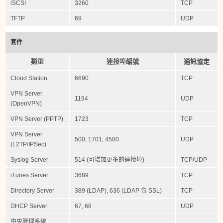
iSCSI
3260
TCP
TFTP
69
UDP
套件
類型
連接埠編號
通訊協定
Cloud Station
6690
TCP
VPN Server
1194
UDP
(OpenVPN)
VPN Server (PPTP)
1723
TCP
VPN Server
500, 1701, 4500
UDP
(L2TP/IPSec)
Syslog Server
514 (可增加更多的連接埠)
TCP/UDP
iTunes Server
3689
TCP
Directory Server
389 (LDAP), 636 (LDAP 含 SSL)
TCP
DHCP Server
67, 68
UDP
中央管理系統