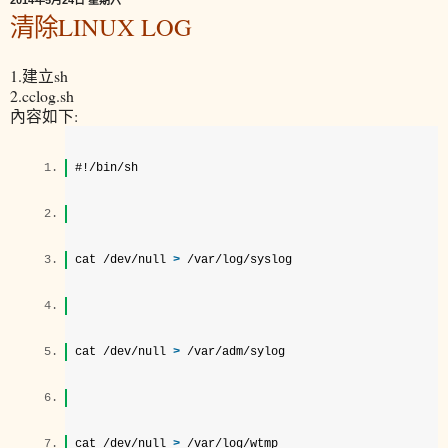
2014年5月24日 星期六
清除LINUX LOG
1.建立sh
2.cclog.sh
內容如下:
#!/bin/sh  
cat /dev/null 
>
 /var/log/syslog  
cat /dev/null 
>
 /var/adm/sylog  
cat /dev/null 
>
 /var/log/wtmp  