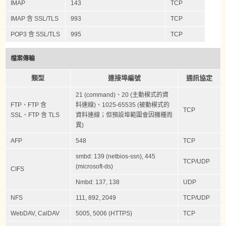
IMAP
143
TCP
IMAP 含 SSL/TLS
993
TCP
POP3 含 SSL/TLS
995
TCP
檔案傳輸
類型
連接埠編號
通訊協定
21 (command)、20 (主動模式的資
FTP、FTP 含
料連線)、1025-65535 (被動模式的
TCP
SSL、FTP 含 TLS
資料連線；但預設埠範圍會因機種而
異)
AFP
548
TCP
smbd: 139 (netbios-ssn), 445
TCP/UDP
(microsoft-ds)
CIFS
Nmbd: 137, 138
UDP
NFS
111, 892, 2049
TCP/UDP
WebDAV, CalDAV
5005, 5006 (HTTPS)
TCP