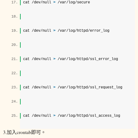
cat /dev/null 
>
 /var/log/secure  
cat /dev/null 
>
 /var/log/httpd/error_log  
cat /dev/null 
>
 /var/log/httpd/ssl_error_log  
cat /dev/null 
>
 /var/log/httpd/ssl_request_log  
cat /dev/null 
>
 /var/log/httpd/ssl_access_log 
3.加入crontab即可。