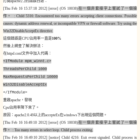
打開
apache2.2
的錯誤日誌：
[Thu Feb 16 15:37:18 2012] [error] (OS 10038)
在一個非套接字上嘗試了一個操
作。
: Child 5316: Encountered too many errors accepting client connections. Possible
causes: dynamic address renewal, or incompatible VPN or firewall software. Try using the
Win32DisableAcceptEx directive.
這個錯誤是
CPU
佔用率一直是
100%
然後上網查了解決辦法：
在
httpd.conf
文件中加入代碼：
<IfModule mpm_winnt.c>
ThreadsPerChild 1000
MaxRequestsPerChild 10000
Win32DisableAcceptEx
</IfModule>
重啟
apache
，發現
Cpu
佔用率降下來了。
原因：
apache2.0.49
以上的
accepteEx
在
windows
下出現這個問題。
[Thu Feb 16 16:49:10 2012] [error] (OS 10038)
在一個非套接字上嘗試了一個操
作。
: Too many errors in select loop. Child process exiting.
[Thu Feb 16 16:49:10 2012] [notice] Child 4216: Exit event signaled. Child process is