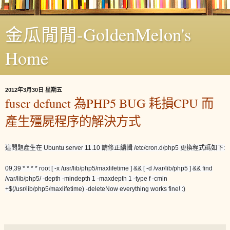
金瓜閒閒-GoldenMelon's
Home
2012年3月30日 星期五
fuser defunct 為PHP5 BUG 耗損CPU 而
產生殭屍程序的解決方式
這問題產生在 Ubuntu server 11.10 請修正編輯 /etc/cron.d/php5 更換程式碼如下:
09,39 * * * * root [ -x /usr/lib/php5/maxlifetime ] && [ -d /var/lib/php5 ] && find
/var/lib/php5/ -depth -mindepth 1 -maxdepth 1 -type f -cmin
+$(/usr/lib/php5/maxlifetime) -deleteNow everything works fine! :)