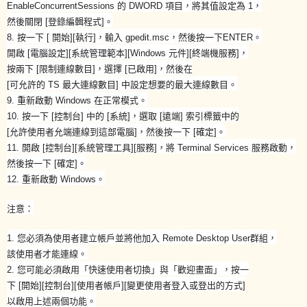
EnableConcurrentSessions 的 DWORD 項目，將其值設定為 1，
然後關閉 [登錄編輯程式]。
8. 按一下 [ 開始][執行]，輸入 gpedit.msc，然後按一下ENTER。
開啟 [電腦設定][系統管理範本][Windows 元件][終端機服務]，
按兩下 [限制連線數目]，選擇 [已啟用]，然後在
[可允許的 TS 最大連線數目] 中設定想要的最大連線數目。
9. 重新啟動 Windows 在正常模式。
10. 按一下 [控制台] 中的 [系統]，選取 [遠端] 索引標籤中的
[允許使用者允端連線到這部電腦]，然後按一下 [確定]。
11. 開啟 [控制台][系統管理工具][服務]，將 Terminal Services 服務啟動，
然後按一下 [確定]。
12. 重新啟動 Windows。
注意：
1. 您必須為使用者建立帳戶並將他加入 Remote Desktop User群組，
該使用者才能連線。
2. 您可能必須啟用「快速使用者切換」與「歡迎畫面」，按一
下 [開始][控制台][使用者帳戶][變更使用者登入或登出的方式]
以啟用上述兩個功能。