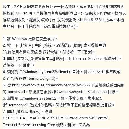
緣由 : XP Pro 的遠端桌面只允許一個人連線，當其他使用者使用遠端桌面
連線到 XP Pro 時，本機使用者會被強制登出。只要完成下列步驟，就可以
解除這個限制，經實測確實可行 (測試機器為 XP Pro SP2 Vol 版本，本機
主控台一個工作階段加上兩部電腦遠端登入)。
1. 將 Windows 啟動在安全模式。
2. 按一下 [控制台] 中的 [系統]，取消選取 [遠端] 索引標籤中的
[允許使用者遠端連線 到這部電腦]，然後按一下 [確定]。
3. 開啟 [控制台][系統管理工具][服務]，將 Terminal Services 服務停用，
然後按一下[確定]。
4. 瀏覽到 C:\windows\system32\dllcache 目錄，將termsrv.dll 檔案改成
別的名稱 (例如 termsrv.original)。
5. 從 http://www.orbitfiles.com/download/id20947665 下載無連線數目限制
的 termsrv.dll，然後將它複製到C:\windows\system32\dllcache 目錄。
6. 瀏覽到 C:\windows\system32 目錄，重複步驟 4 與步驟 5
(將 termserv.dll 改成其他名稱，然後將剛下載的檔案複製到此目錄。
7. 開啟 [登錄編輯程式]，找到
HKEY_LOCAL_MACHINE\SYSTEM\CurrentControlSet\Control\
Terminal Server\Licensing Core 機碼。新增一個名為