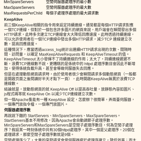
MinSpareServers
空閒伺服器處理序的最小數
MaxSpareServers
空閒伺服器處理序的最大數
MaxRequestsPerChild
每個子處理序處理的最大請求數
KeepAlive
前三個KeepAlive相關的指令用來設定持續連線。通常都是每個HTTP請求對應
一個TCP連線，但對於一個包含許多圖片的網頁來說，用戶端會在瞬間發出多個
HTTP請求，此時多次建立TCP連線會大大降低回應速度。此時透過持續連線，
可以允許使用者在一個TCP連線中發出多個HTTP請求，減少TCP 連線建立次
數，提高回應速度。
這種情況下，應當透過access_log統計出連續HTTP請求出現的次數、間隔時
間、訪問量，以確定 MaxKeepAliveRequests 和 KeepAliveTimeout 的值。
KeepAliveTimeout 太小發揮不了持續連線的作用；太大了，持續連線遲遲不
斷，浪費TCP連線數不說，更糟糕的是係統中的 httpd 處理序數目會因此不斷增
加，使得係統負載升高，甚至會導緻伺服器失去回應。
但是在處理動態網頁請求時，由於使用者很少會瞬間請求多個動態網頁（一般都
是開啟页面之後閱讀好半天才點下一頁），此時開啟KeepAlive無異於浪費TCP
連線數。
結論就是，放動態網頁的就 KeepAlive Off 以提高吞吐量，放靜態內容如圖片、
js程式碼等就 KeepAlive On 以減少TCP連線建立次數。
但一個Apache隻能有一種 KeepAlive 設定，怎麼辦？很簡單，弄兩臺伺服器，
一個專門放指令檔，一個專門放圖片。
伺服器處理序數
再說說下麵的 StartServers、MinSpareServers、MaxSpareServers。
StartServers基本不用修改，因為Apache會自動調節子處理序數。
MinSpareServers和MaxSpareServers是空閒子處理序數目，何為空閒子處理
序？假設某一時刻係統中共有30個httpd處理序，其中一個是父處理序，20個在
處理請求，那麼空閒子處理序數就是9個。
空閒處理序少了，大量的突發請求會使伺服器疲於處理序建立，降低效率；而太