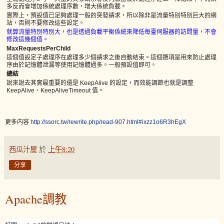
多反而會增加係統處理序數，增大係統負載。
實際上，預設值已足夠處理一般的突發請求，所以除非是流量特別特別巨大的網
站，否則不要修改這些設定。
就算流量特別特別大，也是透過負載平衡係統來降低每臺伺服器的訪問量，不會
修改這幾個值。
MaxRequestsPerChild
這個值設定子處理序在處理多少個請求之後自動結束。這個選項是用來防止處理
序由於記憶體泄漏等使用記憶體過多。一般預設值即可。
總結
說來說去其實最重要的還是 KeepAlive 的設定，而效能調節也就是調整
KeepAlive、KeepAliveTimeout 值。
更多内容
http://ssorc.tw/rewrite.php/read-907.html#ixzz1o6R3hEgX
西瓜汁屋
於
上午8:20
分享
Apache調教