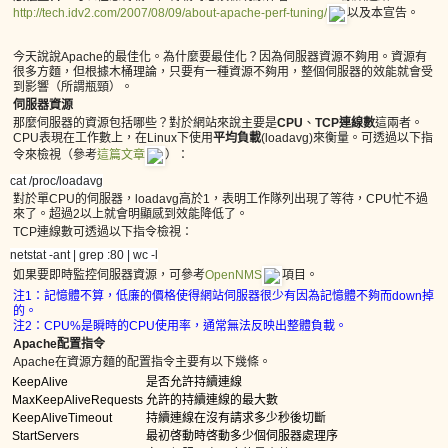
http://tech.idv2.com/2007/08/09/about-apache-perf-tuning/
以及本宣告。
今天說說Apache的最佳化。為什麼要最佳化？因為伺服器資源不夠用。資源有
很多方麵，但根據木桶理論，只要有一種資源不夠用，整個伺服器的效能就會受
到影響（所謂瓶頸）。
伺服器資源
那麼伺服器的資源包括哪些？對於網站來說主要是
CPU
、
TCP連線數
這兩者。
CPU表現在工作數上，在Linux下使用
平均負載
(loadavg)來衡量。可透過以下指
令來檢視（參考
這篇文章
）：
cat /proc/loadavg
對於單CPU的伺服器，loadavg高於1，表明工作隊列出現了等待，CPU忙不過
來了。超過2以上就會明顯感到效能降低了。
TCP連線數可透過以下指令檢視：
netstat -ant | grep :80 | wc -l
如果要即時監控伺服器資源，可參考
OpenNMS
項目。
注1：記憶體不算，低廉的價格使得網站伺服器很少有因為記憶體不夠而down掉
的。
注2：CPU%是瞬時的CPU使用率，通常無法反映出整體負載。
Apache配置指令
Apache在資源方麵的配置指令主要有以下幾條。
KeepAlive
是否允許持續連線
MaxKeepAliveRequests
允許的持續連線的最大數
KeepAliveTimeout
持續連線在沒有請求多少秒後切斷
StartServers
最初啓動時啓動多少個伺服器處理序