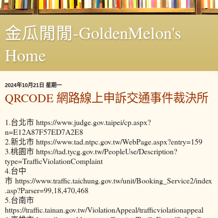
金瓜閒閒-GoldenMelon's
Home
2024年10月21日 星期一
QRCODE 網路線上申訴交通事件裁決所
1.台北市 https://www.judge.gov.taipei/cp.aspx?
n=E12A87F57ED7A2E8
2.新北市 https://www.tad.ntpc.gov.tw/WebPage.aspx?entry=159
3.桃園市 https://tad.tycg.gov.tw/PeopleUse/Description?
type=TrafficViolationComplaint
4.台中
市 https://www.traffic.taichung.gov.tw/unit/Booking_Service2/index
.asp?Parser=99,18,470,468
5.台南市
https://traffic.tainan.gov.tw/ViolationAppeal/trafficviolationappeal