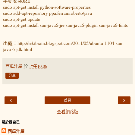
手動安裝JRE
sudo apt-get install python-software-properties
sudo add-apt-repository ppa:ferramroberto/java
sudo apt-get update
sudo apt-get install sun-java6-jre sun-java6-plugin sun-java6-fonts
出處：http://tekibrain.blogspot.com/2011/05/ubuntu-1104-sun-
java-6-jdk.html
西瓜汁屋
於
上午10:06
分享
‹
›
首頁
查看網路版
關於我自己
西瓜汁屋