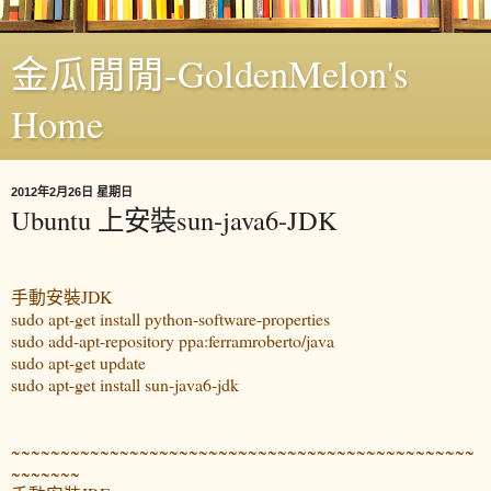
金瓜閒閒-GoldenMelon's
Home
2012年2月26日 星期日
Ubuntu 上安裝sun-java6-JDK
手動安裝JDK
sudo apt-get install python-software-properties
sudo add-apt-repository ppa:ferramroberto/java
sudo apt-get update
sudo apt-get install sun-java6-jdk
~~~~~~~~~~~~~~~~~~~~~~~~~~~~~~~~~~~~~~~~~~~~~~~
~~~~~~~