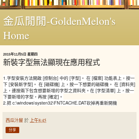
金瓜閒閒-GoldenMelon's
Home
2015年11月5日 星期四
新裝字型無法顯現在應用程式
1.字型安裝方法開啟 [控制台] 中的 [字型]。 在 [檔案] 功能表上，按一
下 [安裝新字型]。 在 [磁碟機] 上，按一下想要的磁碟機。 在 [資料夾]
上，連按兩下包含想要新增的字型之資料夾。在 [字型清單] 上，按一
下要新增的字型，再按 [確定]。
2.把 c:\windows\systen32\FNTCACHE.DAT砍掉再重新開機
西瓜汁屋
於
上午8:45
分享