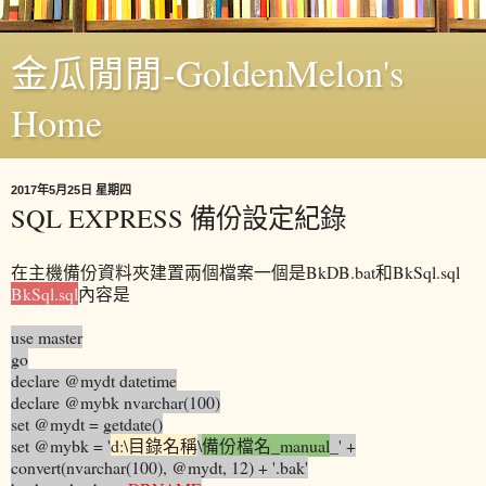
金瓜閒閒-GoldenMelon's
Home
2017年5月25日 星期四
SQL EXPRESS 備份設定紀錄
在主機備份資料夾建置兩個檔案一個是BkDB.bat和BkSql.sql
BkSql.sql
內容是
use master
go
declare @mydt datetime
declare @mybk nvarchar(100)
set @mydt = getdate()
set @mybk = '
d:\
目錄名稱
\
備份檔名_manual
_' +
convert(nvarchar(100), @mydt, 12) + '.bak'