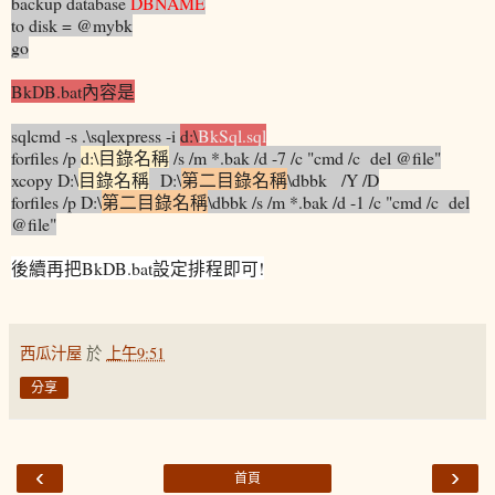
backup database
DBNAME
to disk = @mybk
go
BkDB.bat內容是
sqlcmd -s .\sqlexpress -i
d:\
BkSql.sql
forfiles /p
d:\目錄名稱
/s /m *.bak /d -7 /c "cmd /c del @file"
xcopy D:\
目錄名稱
D:\
第二目錄名稱
\dbbk /Y /D
forfiles /p D:\
第二目錄名稱
\dbbk /s /m *.bak /d -1 /c "cmd /c del
@file"
後續再把BkDB.bat設定排程即可!
西瓜汁屋
於
上午9:51
分享
‹
›
首頁